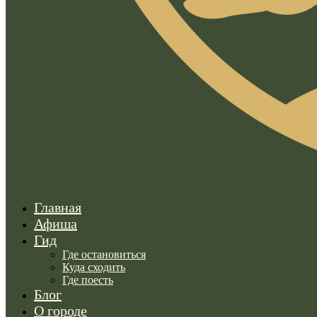
Главная
Афиша
Гид
Где остановиться
Куда сходить
Где поесть
Блог
О городе