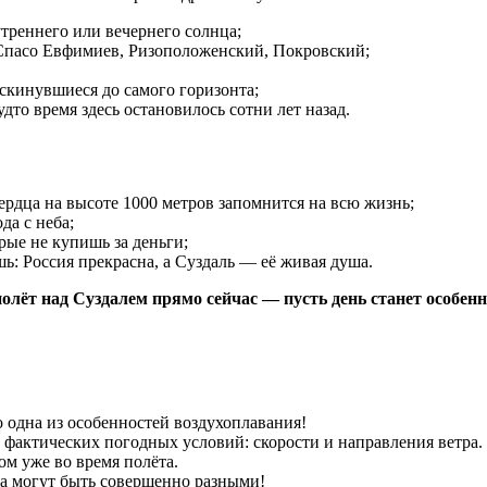
треннего или вечернего солнца;
Спасо Евфимиев, Ризоположенский, Покровский;
аскинувшиеся до самого горизонта;
дто время здесь остановилось сотни лет назад.
рдца на высоте 1000 метров запомнится на всю жизнь;
да с неба;
ые не купишь за деньги;
ь: Россия прекрасна, а Суздаль — её живая душа.
олёт над Суздалем прямо сейчас — пусть день станет особен
 одна из особенностей воздухоплавания!
з фактических погодных условий: скорости и направления ветра.
ом уже во время полёта.
а могут быть совершенно разными!