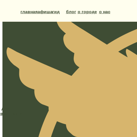
главная
афиша
гид
блог
о городе
о нас
дзен
вконтакте