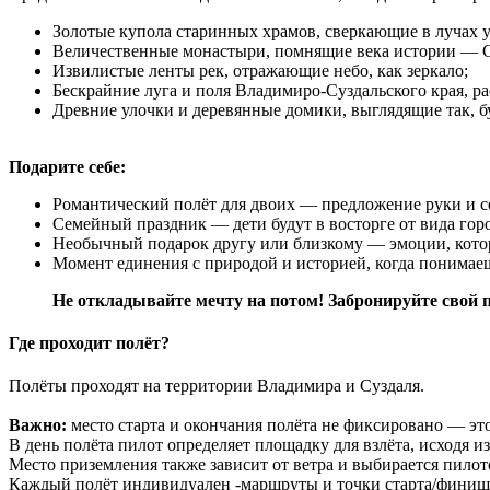
Золотые купола старинных храмов, сверкающие в лучах у
Величественные монастыри, помнящие века истории — 
Извилистые ленты рек, отражающие небо, как зеркало;
Бескрайние луга и поля Владимиро-Суздальского края, р
Древние улочки и деревянные домики, выглядящие так, бу
Подарите себе:
Романтический полёт для двоих — предложение руки и се
Семейный праздник — дети будут в восторге от вида горо
Необычный подарок другу или близкому — эмоции, котор
Момент единения с природой и историей, когда понимаеш
Не откладывайте мечту на потом! Забронируйте свой п
Где проходит полёт?
Полёты проходят на территории Владимира и Суздаля.
Важно:
место старта и окончания полёта не фиксировано — это
В день полёта пилот определяет площадку для взлёта, исходя и
Место приземления также зависит от ветра и выбирается пилот
Каждый полёт индивидуален -маршруты и точки старта/финиш