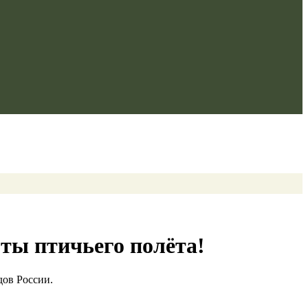
оты птичьего полёта!
дов России.