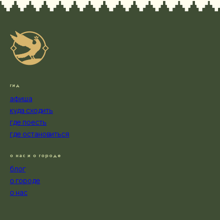
гид
афиша
куда сходить
где поесть
где остановиться
о нас и о городе
блог
о городе
о нас