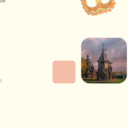
мое
е