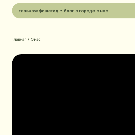
главная
афиша
гид
блог
о городе
о нас
/
Главная
О нас