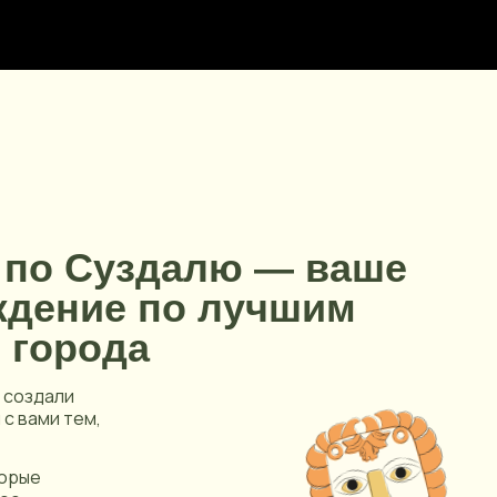
 по Суздалю — ваше
ждение по лучшим
 города
 создали
 с вами тем,
торые