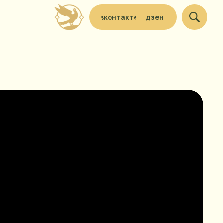
вконтакте
дзен