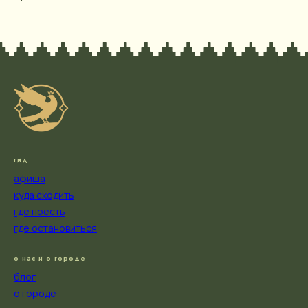
гид
афиша
куда сходить
где поесть
где остановиться
о нас и о городе
блог
о городе