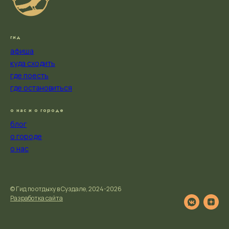
гид
афиша
куда сходить
где поесть
где остановиться
о нас и о городе
блог
о городе
о нас
© Гид по отдыху в Суздале, 2024-2026
Разработка сайта