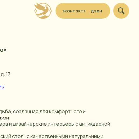
вконтакте
дзен
о»
д. 17
ru
дьба, созданная для комфортного и
ьми.
ера и дизайнерские интерьеры с антикварной
дский стол" с качественными натуральными