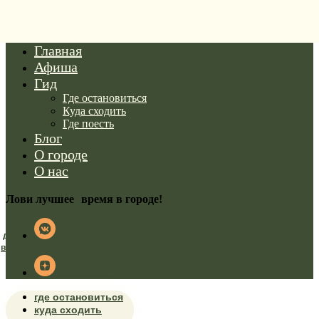
Главная
Афиша
Гид
Где остановиться
Куда сходить
Где поесть
Блог
О городе
О нас
Лови лучшее время в городе!
дзен
вконтакте
где остановиться
куда сходить