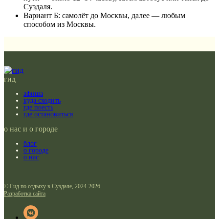
Суздаля.
Вариант Б: самолёт до Москвы, далее — любым
способом из Москвы.
гид
афиша
куда сходить
где поесть
где остановиться
о нас и о городе
блог
о городе
о нас
© Гид по отдыху в Суздале, 2024-2026
Разработка сайта