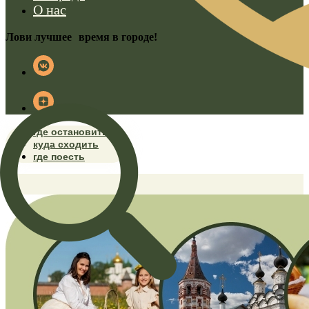
О нас
Лови лучшее время в городе!
где остановиться
куда сходить
где поесть