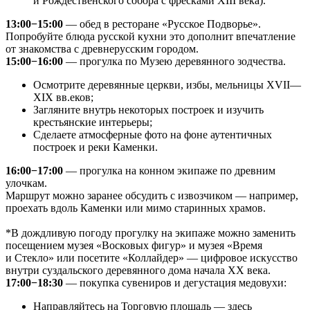
и Рождественского собора с фресками XIII века).
13:00−15:00
— обед в ресторане «Русское Подворье».
Попробуйте блюда русской кухни это дополнит впечатление
от знакомства с древнерусским городом.
15:00−16:00
— прогулка по Музею деревянного зодчества.
Осмотрите деревянные церкви, избы, мельницы XVII—
XIX вв.еков;
Загляните внутрь некоторых построек и изучить
крестьянские интерьеры;
Сделаете атмосферные фото на фоне аутентичных
построек и реки Каменки.
16:00−17:00
— прогулка на конном экипаже по древним
улочкам.
Маршрут можно заранее обсудить с извозчиком — например,
проехать вдоль Каменки или мимо старинных храмов.
*В дождливую погоду прогулку на экипаже можно заменить
посещением музея «Восковых фигур» и музея «Время
и Стекло» или посетите «Коллайдер» — цифровое искусство
внутри суздальского деревянного дома начала ХХ века.
17:00−18:30
— покупка сувениров и дегустация медовухи:
Направляйтесь на Торговую площадь — здесь