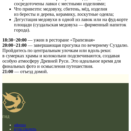
сосредоточены лавки с местными изделиями;
Что привезти: медовуху, сбитень, мёд, изделия
из бересты и дерева, керамику, лоскутные одеяла;
Дегустация медовухи в одной из лавок или на фуд‑корте
площади (суздальская медовуха — фирменный напиток
города).
18:30−20:00
— ужин в ресторане «Трапезная»
20:00−21:00
— завершающая прогулка по вечернему Суздалю.
Пройдитесь по центральным улочкам или вдоль реки:
в сумерках храмы и колокольни подсвечиваются, создавая
особую атмосферу Древней Руси. Это идеальное время для
финальных фото и осмысления путешествия.
21:00
— отъезд домой.
гид
афиша
куда сходить