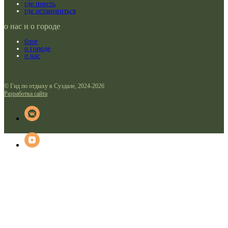
где поесть
где остановиться
о нас и о городе
блог
о городе
о нас
© Гид по отдыху в Суздале, 2024-2026
Разработка сайта