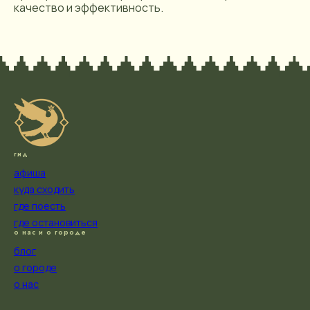
качество и эффективность.
гид
афиша
куда сходить
где поесть
где остановиться
о нас и о городе
блог
о городе
о нас